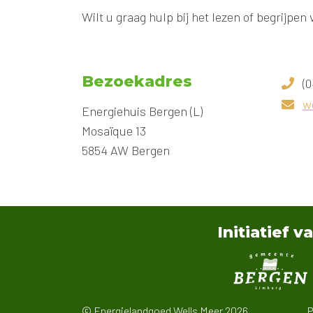
Wilt u graag hulp bij het lezen of begrij
Bezoekadres
(0
w
Energiehuis Bergen (L)
Mosaïque 13
5854 AW Bergen
Initiatief v
© Energielandgoed Wells Meer 2026
P