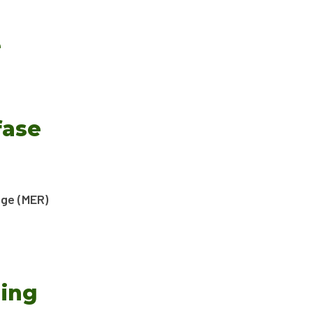
e
fase
age (MER)
ning