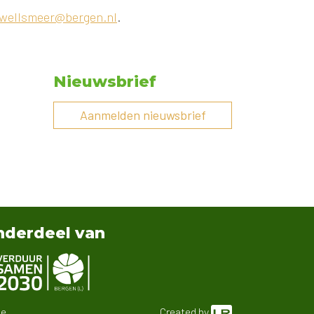
 wellsmeer@bergen.nl
.
Nieuwsbrief
Aanmelden nieuwsbrief
derdeel van
ke
Created by