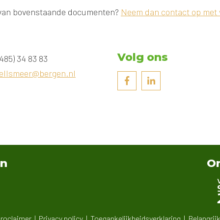
pen van bovenstaande documenten?
Neem dan contact op met
Volg ons
485) 34 83 83
ellsmeer@bergen.nl
an
On
roclaimer
Privacy policy
Toegankelijkheidsverklaring
Belangrij