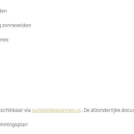
den
g zonnevelden
ines
eschikbaar via
ruimtelijkeplannen.nl
. De afzonderlijke doc
temmingsplan