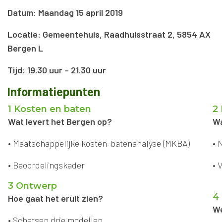
Datum: Maandag 15 april 2019
Locatie: Gemeentehuis, Raadhuisstraat 2, 5854 AX
Bergen L
Tijd: 19.30 uur – 21.30 uur
Informatiepunten
1 Kosten en baten
2
Wat levert het Bergen op?
Wa
• Maatschappelijke kosten-batenanalyse (MKBA)
• 
• Beoordelingskader
• 
3 Ontwerp
4
Hoe gaat het eruit zien?
We
• Schetsen drie modellen