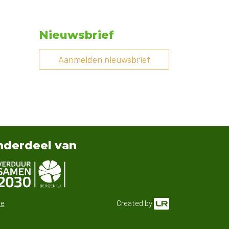
Nieuwsbrief
Aanmelden nieuwsbrief
derdeel van
ke
Created by