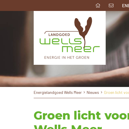
EN
Energielandgoed Wells Meer
Nieuws
Groen licht v
Groen licht vo