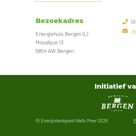
Bezoekadres
(0
w
Energiehuis Bergen (L)
Mosaïque 13
5854 AW Bergen
Initiatief v
© Energielandgoed Wells Meer 2026
P