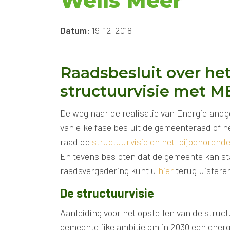
Wells Meer
Datum:
19-12-2018
Raadsbesluit over het 
structuurvisie met M
De weg naar de realisatie van Energielandg
van elke fase besluit de gemeenteraad of h
raad
de
structuurvisie en het bijbehoren
En tevens besloten dat de gemeente kan st
raadsvergadering kunt u
hier
terugluistere
De structuurvisie
Aanleiding voor het opstellen van de struc
gemeentelijke ambitie om in 2030 een energi