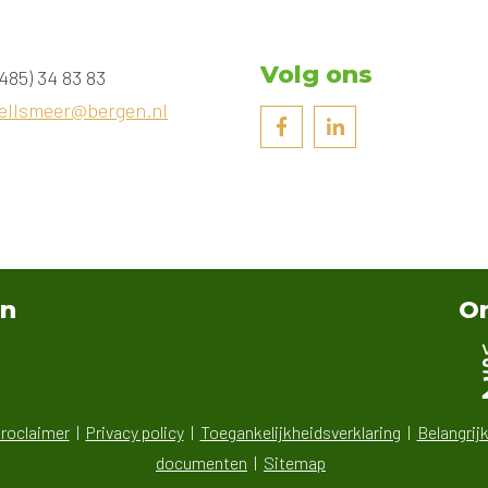
Volg ons
485) 34 83 83
ellsmeer@bergen.nl
an
On
roclaimer
Privacy policy
Toegankelijkheidsverklaring
Belangrij
documenten
Sitemap