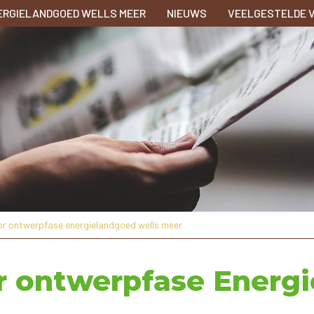
ERGIELANDGOED WELLS MEER
NIEUWS
VEELGESTELDE 
oor ontwerpfase energielandgoed wells meer
or ontwerpfase Energ