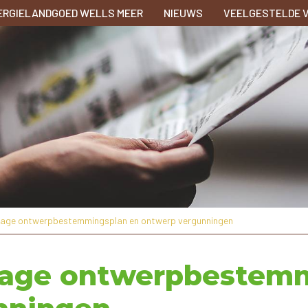
ERGIELANDGOED WELLS MEER
NIEUWS
VEELGESTELDE 
nzage ontwerpbestemmingsplan en ontwerp vergunningen
nzage ontwerpbestem