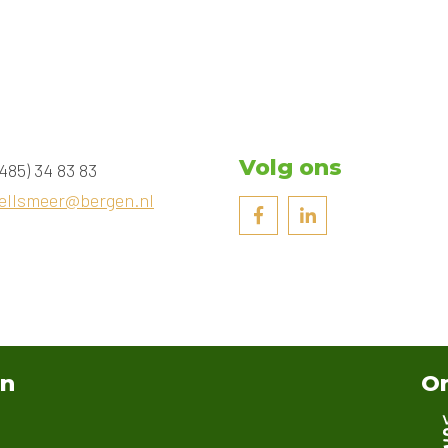
Volg ons
485) 34 83 83
ellsmeer@bergen.nl
an
On