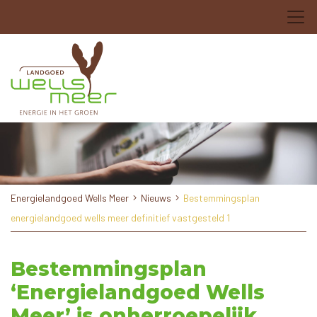
Energielandgoed Wells Meer
Nieuws
Bestemmingsplan
energielandgoed wells meer definitief vastgesteld 1
Bestemmingsplan
‘Energielandgoed Wells
Meer’ is onherroepelijk