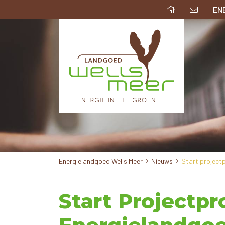
EN
Energielandgoed Wells Meer
Nieuws
Start projectp
Start Projectpr