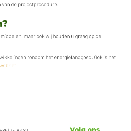
n van de projectprocedure.
n?
emiddelen, maar ook wij houden u graag op de
twikkelingen rondom het energielandgoed. Ook is het
wsbrief.
Volg ons
485) 34 83 83