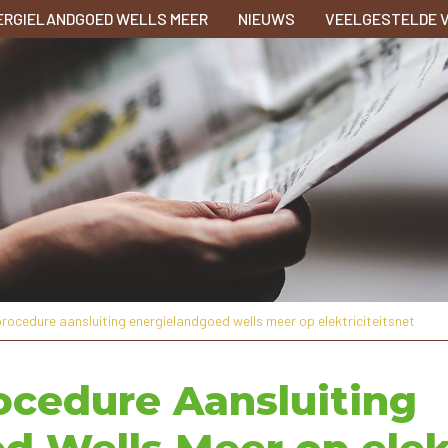
ERGIELANDGOED WELLS MEER
NIEUWS
VEELGESTELDE 
rocedure aansluiting energielandgoed wells meer op elektriciteitsnet
ocedure Aansluiting