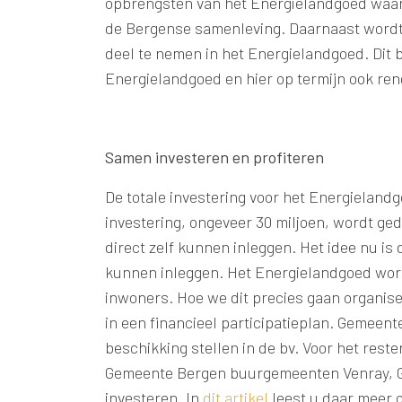
opbrengsten van het Energielandgoed waar m
de Bergense samenleving. Daarnaast wordt 
deel te nemen in het Energielandgoed. Dit 
Energielandgoed en hier op termijn ook ren
Samen investeren en profiteren
De totale investering voor het Energielandg
investering, ongeveer 30 miljoen, wordt ge
direct zelf kunnen inleggen. Het idee nu i
kunnen inleggen. Het Energielandgoed wordt
inwoners. Hoe we dit precies gaan organis
in een financieel participatieplan. Gemeent
beschikking stellen in de bv. Voor het rest
Gemeente Bergen buurgemeenten Venray, G
investeren. In
dit artikel
leest u daar meer o