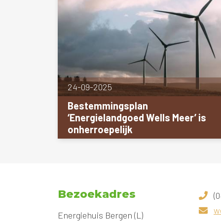
24-09-2025
Bestemmingsplan
‘Energielandgoed Wells Meer’ is
onherroepelijk
Bezoekadres
(0
w
Energiehuis Bergen (L)