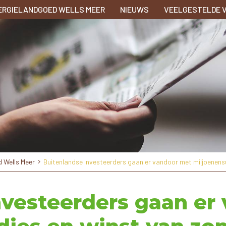
ERGIELANDGOED WELLS MEER
NIEUWS
VEELGESTELDE 
 Wells Meer
Buitenlandse investeerders gaan er vandoor met miljoenens
nvesteerders gaan er