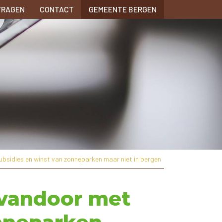
VRAGEN
CONTACT
GEMEENTE BERGEN
ubsidies en winst van zonneparken maar niet in bergen
 vandoor met