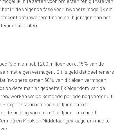
ogelijk in te zetten voor projecten ten gunste van
het in de volgende fase voor inwoners mogelijk om
betekent dat inwoners financieel bijdragen aan het
dement uit halen.
oed is om en nabij 200 miljoen euro. 15% van de
daan met eigen vermogen. Dit is geld dat deelnemers
s dat inwoners samen 50% van dit eigen vermogen
 op deze manier gedeeltelijk ‘eigendom’ van de
eren, werken we de komende periode nog verder uit
e Bergen is voornemens 5 miljoen euro ter
erende bedrag van circa 10 miljoen euro heeft
ennep en Mook en Middelaar gevraagd om mee te
ver.